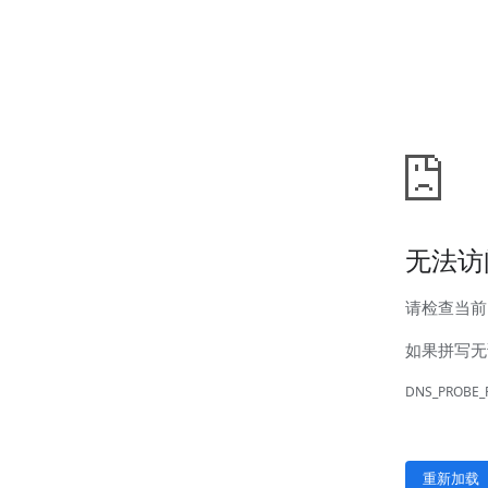
汊河厂区
商务合作
商业合作
CMO
投资者关系
公司公告
投资者互动
人力资源
人才理念
系统培训
艾匠培训计划
福利体系
招贤纳士
首页
关于我们
核心竞争力
历程&荣誉
发展规划
企业文化
新闻资讯